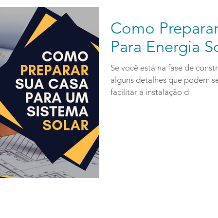
Como Preparar
Para Energia S
Se você está na fase de cons
alguns detalhes que podem se
facilitar a instalação d